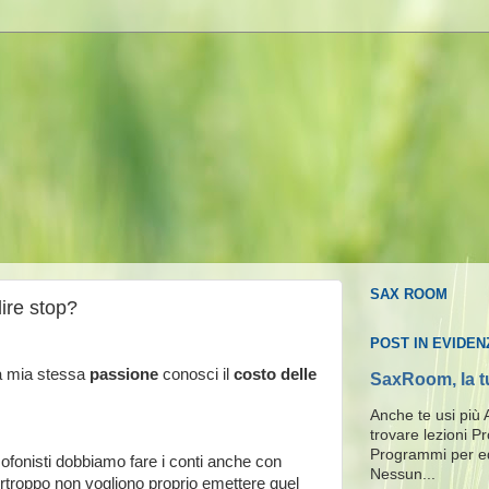
SAX ROOM
dire stop?
POST IN EVIDEN
a mia stessa
passione
conosci il
costo delle
SaxRoom, la t
Anche te usi più 
trovare lezioni P
Programmi per ed
ofonisti dobbiamo fare i conti anche con
Nessun...
rtroppo non vogliono proprio emettere quel