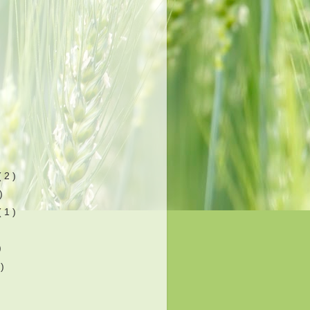
( 2 )
)
( 1 )
)
 )