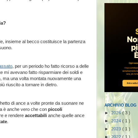
ia?
, insieme al becco costituisce la partenza
 suono.
ssato
, per un periodo ho fatto ricorso a delle
e mi avevano fatto risparmiare dei soldi e
o, ma una volta montata nuovamente una
ù riuscito a tornare in dietro.
hetto di ance a volte pronte da suonare ne
ARCHIVIO BLOG
a è anche vero che con
piccoli
►
2026
( 3 )
are e rendere
accettabili
anche quelle ance
►
2024
( 1 )
tate
.
►
2023
( 1 )
►
2022
( 1 )