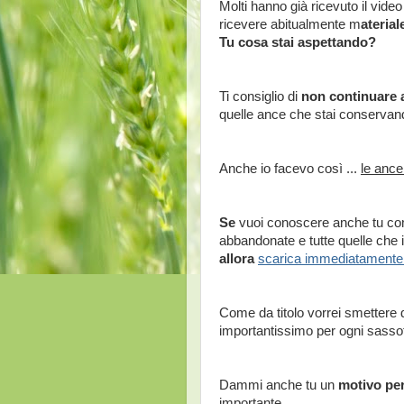
Molti hanno già ricevuto il vide
ricevere abitualmente m
ateria
Tu cosa stai aspettando?
Ti consiglio di
non continuare 
quelle ance che stai conservand
Anche io facevo così ...
le ance
Se
vuoi conoscere anche tu com
abbandonate e tutte quelle che i
allora
scarica immediatamente 
Come da titolo vorrei smettere 
importantissimo per ogni sassof
Dammi anche tu un
motivo per
importante.