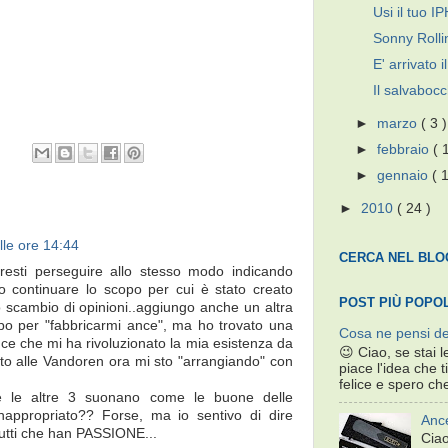
Usi il tuo 
Sonny Rolli
E' arrivato 
Il salvaboc
►
marzo
( 3 )
►
febbraio
( 
►
gennaio
( 1
►
2010
( 24 )
lle ore 14:44
CERCA NEL BLO
resti perseguire allo stesso modo indicando
no continuare lo scopo per cui è stato creato
POST PIÙ POPO
 scambio di opinioni..aggiungo anche un altra
o per "fabbricarmi ance", ma ho trovato una
Cosa ne pensi de
ce che mi ha rivoluzionato la mia esistenza da
😉 Ciao, se stai 
to alle Vandoren ora mi sto "arrangiando" con
piace l'idea che
felice e spero che
 le altre 3 suonano come le buone delle
appropriato?? Forse, ma io sentivo di dire
Ance
utti che han PASSIONE...
Ciao