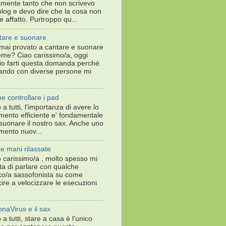
amente tanto che non scrivevo
blog e devo dire che la cosa non
e affatto. Purtroppo qu...
tare e suonare
mai provato a cantare e suonare
eme? Ciao carissimo/a, oggi
io farti questa domanda perché
lando con diverse persone mi
 controllare i pad
 a tutti, l'importanza di avere lo
mento efficiente e' fondamentale
suonare il nostro sax. Anche uno
mento nuov...
e mani rilassate
 carissimo/a , molto spesso mi
ta di parlare con qualche
co/a sassofonista su come
cire a velocizzare le esecuzioni
naVirus e il sax
 a tutti, stare a casa è l'unico