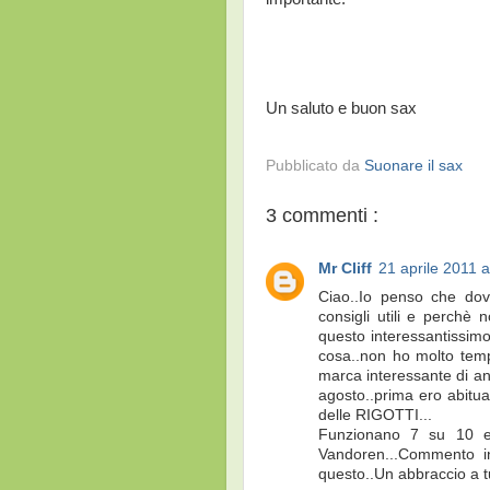
Un saluto e buon sax
Pubblicato da
Suonare il sax
3 commenti :
Mr Cliff
21 aprile 2011 a
Ciao..Io penso che dov
consigli utili e perchè 
questo interessantissimo
cosa..non ho molto temp
marca interessante di an
agosto..prima ero abitua
delle RIGOTTI...
Funzionano 7 su 10 e
Vandoren...Commento in
questo..Un abbraccio a t