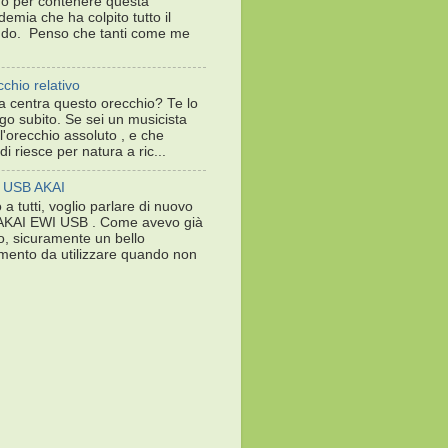
o per contenere questa
emia che ha colpito tutto il
do. Penso che tanti come me
chio relativo
 centra questo orecchio? Te lo
go subito. Se sei un musicista
l'orecchio assoluto , e che
di riesce per natura a ric...
 USB AKAI
 a tutti, voglio parlare di nuovo
 AKAI EWI USB . Come avevo già
o, sicuramente un bello
mento da utilizzare quando non