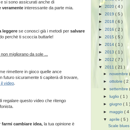
o e si sono assicurati anche di
►
2020
( 4 )
le veramente
interessante da parte mia.
►
2019
( 5 )
►
2018
( 6 )
►
2016
( 2 )
a leggere
se conosci già i metodi per
salvare
o perchè ti scoccia buttarle!
►
2015
( 5 )
►
2014
( 1 )
►
2013
( 1 )
 non migliorano da sole ...
►
2012
( 7 )
▼
2011
( 21 )
e rimettere in gioco quelle ance
►
novembre
n futuro sicuramente ti capiterà di trovare,
►
ottobre
( 2 
il video
.
►
settembre
►
luglio
( 1 )
di regalare questo video che ritengo
►
giugno
( 1 
onista.
►
maggio
( 4
▼
aprile
( 5 )
 farmi cambiare idea,
la tua opinione è
Scale blues