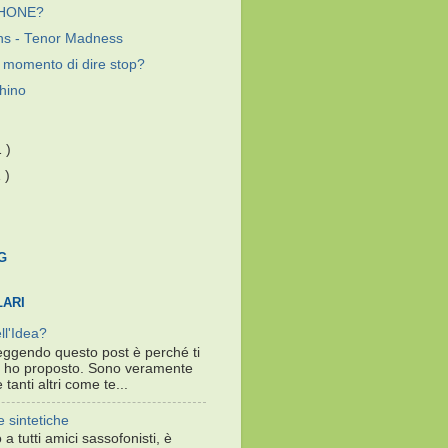
IPHONE?
ns - Tenor Madness
il momento di dire stop?
chino
1 )
 )
G
LARI
ll'Idea?
leggendo questo post è perché ti
 ti ho proposto. Sono veramente
 tanti altri come te...
 sintetiche
 a tutti amici sassofonisti, è