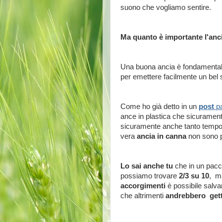
suono che vogliamo sentire.
Ma quanto è importante l'anc
Una buona ancia è fondamentale
per emettere facilmente un bel
Come ho già detto in un
post
pa
ance in plastica che sicurament
sicuramente anche tanto temp
vera
ancia in canna
non sono pi
Lo sai anche
tu
che in un pacc
possiamo trovare
2/3 su 10
, m
accorgimenti
è possibile salv
che altrimenti
andrebbero get