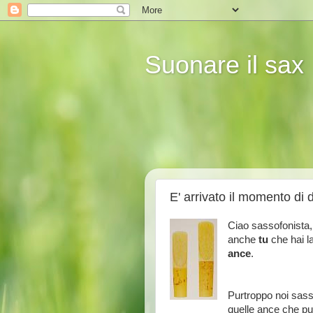
Suonare il sax
E' arrivato il momento di 
Ciao sassofonista,
anche
tu
che hai l
ance
.
Purtroppo noi sass
quelle ance che pu