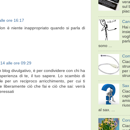
ver
sul 
piac
alle ore 16:17
Can
Hai 
on è niente inappropriato quando si parla di
insi
vogl
par
sono ...
Come
Ciao
14 alle ore 09:29
stru
 blog divulgativo, è per condividere con chi ha
per 
stru
erienza di te, il tuo sapere. Lo scambio di
le per un reciproco arricchimento, per cui ti
Sax 
e liberamente ciò che fai e ciò che sai: verrà
Ciao
teressati
capi
ami
rius
al sax. ...
Coro
Ciao