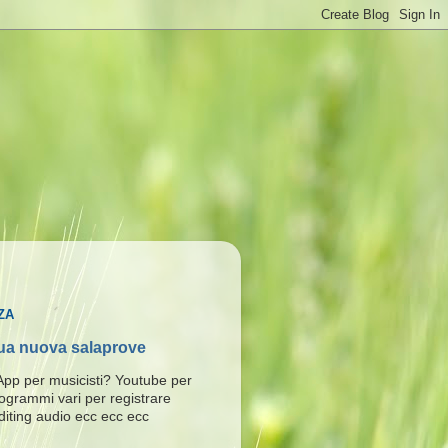
ZA
ua nuova salaprove
App per musicisti? Youtube per
rogrammi vari per registrare
iting audio ecc ecc ecc