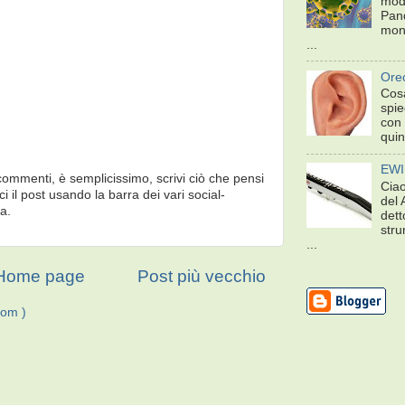
mod
Pand
mon
...
Orec
Cosa
spie
con 
quin
EWI
 commenti, è semplicissimo, scrivi ciò che pensi
Ciao
ci il post usando la barra dei vari social-
del
a.
dett
stru
...
Home page
Post più vecchio
tom )